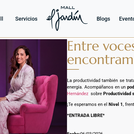
ll
Servicios
Blogs
Event
Entre voce
encontram
La productividad también se trata
energía. Acompáñanos en un
pod
Hernández
sobre
Productividad s
¡Te esperamos en el
Nivel 1
, fre
*ENTRADA LIBRE*
Fecha:
06/03/2026