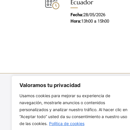
Ecuador
Fecha:
28/05/2026
Hora:
13h00 a 15h00
Valoramos tu privacidad
ENCUÉNTRANOS
Usamos cookies para mejorar su experiencia de
Av. Amazonas N6-144 y República,
navegación, mostrarle anuncios o contenidos
esquina
personalizados y analizar nuestro tráfico. Al hacer clic en
Quito – Ecuador
“Aceptar todo” usted da su consentimiento a nuestro uso
+593 - 2 2980 300
de las cookies.
Política de cookies
info@malleljardin.com.ec