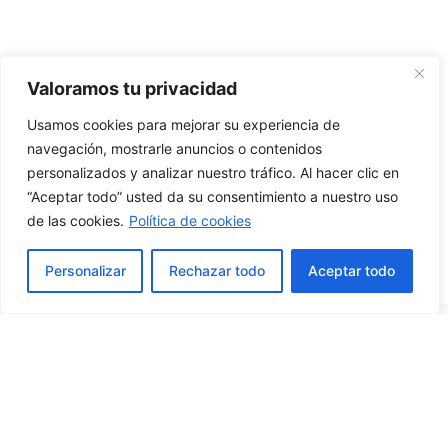
Valoramos tu privacidad
Usamos cookies para mejorar su experiencia de
navegación, mostrarle anuncios o contenidos
personalizados y analizar nuestro tráfico. Al hacer clic en
“Aceptar todo” usted da su consentimiento a nuestro uso
de las cookies.
Política de cookies
Personalizar
Rechazar todo
Aceptar todo
Mapa de locales
¿Buscas alguna marca? Te ayudamos a
encontrarla con nuestro mapa distribuido
por piso. Filtra la información de acuerdo
a tus preferencias y listo.