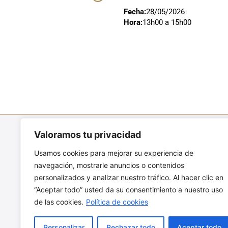
Fecha:
28/05/2026
Hora:
13h00 a 15h00
Valoramos tu privacidad
ENCUÉNTRANOS
Usamos cookies para mejorar su experiencia de
Av. Amazonas N6-144 y República,
navegación, mostrarle anuncios o contenidos
esquina
personalizados y analizar nuestro tráfico. Al hacer clic en
Quito – Ecuador
“Aceptar todo” usted da su consentimiento a nuestro uso
+593 - 2 2980 300
de las cookies.
Política de cookies
info@malleljardin.com.ec
Personalizar
Rechazar todo
Aceptar todo