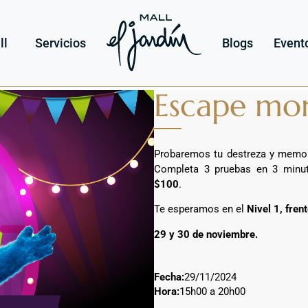
ll
Servicios
Blogs
Event
Escape mo
Probaremos tu destreza y memoria
Completa 3 pruebas en 3 min
$100
.
Te esperamos en el
Nivel 1, frent
29 y 30 de noviembre.
Fecha:
29/11/2024
Hora:
15h00 a 20h00