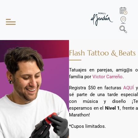
Flash Tattoo & Beats
Tatuajes en parejas, amig@s o
familia por
Victor Carreño
.
Registra $50 en facturas
AQUÍ
sé parte de una tarde especial
con música y diseño ¡Te
esperamos en el
Nivel 1
, frente a
Marathon!
*Cupos limitados.