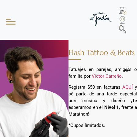
Flash Tattoo & Beats
Tatuajes en parejas, amig@s o
familia por
Victor Carreño
.
Registra $50 en facturas
AQUÍ
sé parte de una tarde especial
con música y diseño ¡Te
esperamos en el
Nivel 1
, frente a
Marathon!
*Cupos limitados.