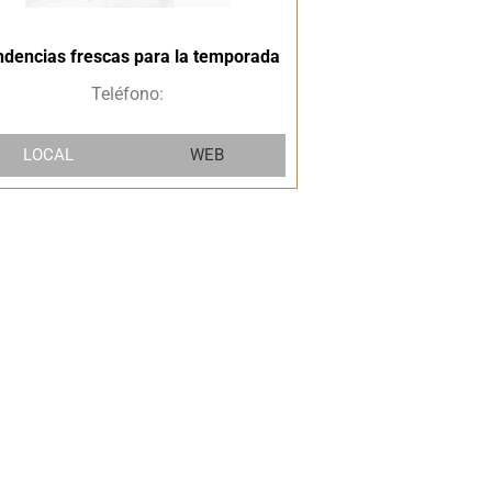
ndencias frescas para la temporada
Teléfono:
LOCAL
WEB
¿Qué es una #GirlBoss y cómo
convertirte en una?