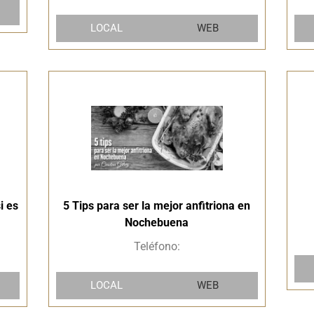
LOCAL
WEB
i es
5 Tips para ser la mejor anfitriona en
Nochebuena
Teléfono:
LOCAL
WEB