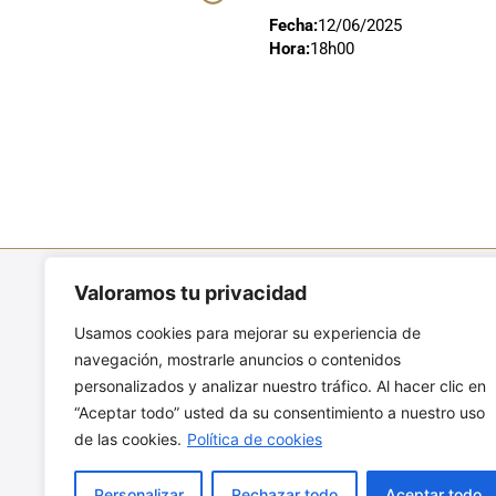
Fecha:
12/06/2025
Hora:
18h00
Valoramos tu privacidad
ENCUÉNTRANOS
Usamos cookies para mejorar su experiencia de
Av. Amazonas N6-144 y República,
navegación, mostrarle anuncios o contenidos
esquina
personalizados y analizar nuestro tráfico. Al hacer clic en
Quito – Ecuador
“Aceptar todo” usted da su consentimiento a nuestro uso
+593 - 2 2980 300
de las cookies.
Política de cookies
info@malleljardin.com.ec
Personalizar
Rechazar todo
Aceptar todo