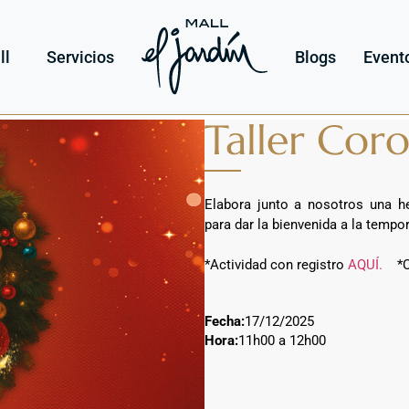
ll
Servicios
Blogs
Event
Taller Cor
Elabora junto a nosotros una h
para dar la bienvenida a la tempo
*Actividad con registro
AQUÍ.
*Cu
Fecha:
17/12/2025
Hora:
11h00 a 12h00