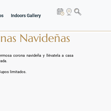
os
Indoors Gallery
onas Navideñas
ermosa corona navideña y llévatela a casa
rada.
pos limitados.